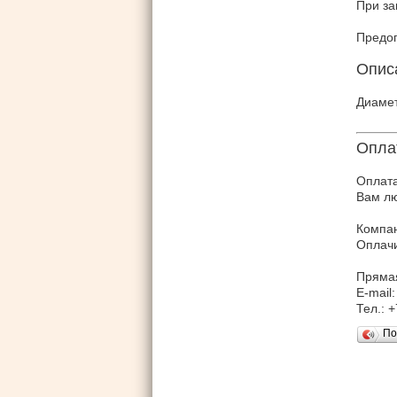
При за
Предо
Опис
Диамет
Опла
Оплата
Вам лю
Компан
Оплачи
Прямая
E-mail:
Тел.: 
По