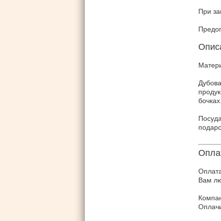
При за
Предо
Опис
Матер
Дубова
проду
бочках
Посуда
подар
Опла
Оплата
Вам лю
Компан
Оплачи