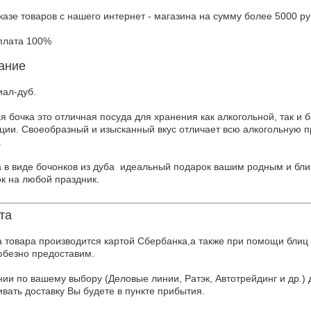
казе товаров с нашего интернет - магазина на сумму более 5000 ру
плата 100%
ание
иал-дуб.
я бочка это отличная посуда для хранения как алкогольной, так и 
кции.
Своеобразный и изысканный вкус отличает всю алкогольную 
.
 в виде
бочонков из дуба идеальный подарок вашим родным и бли
ок на
любой праздник.
та
 товара производится картой Сбербанка,а также при помощи блиц
безно предоставим.
ии по вашему выбору (Деловые линии, Ратэк, Автотрейдинг и др.) д
вать доставку Вы будете в пункте прибытия.